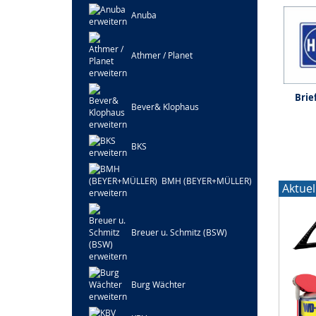
Anuba
Athmer / Planet
Brie
Bever& Klophaus
BKS
BMH (BEYER+MÜLLER)
Aktuel
Breuer u. Schmitz (BSW)
Burg Wächter