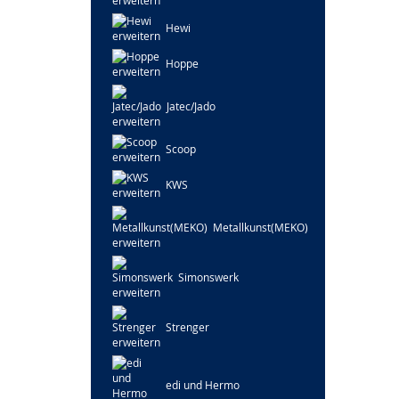
Hewi
Hoppe
Jatec/Jado
Scoop
KWS
Metallkunst(MEKO)
Simonswerk
Strenger
edi und Hermo