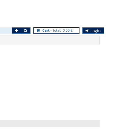
Erweiterte Suche
Los
Cart
- Total: 0,00 €
Login