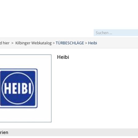
_SEARCHFIELDLBL
fehlend
nd hier > Kilbinger Webkatalog >
TÜRBESCHLÄGE
>
Heibi
Heibi
rien