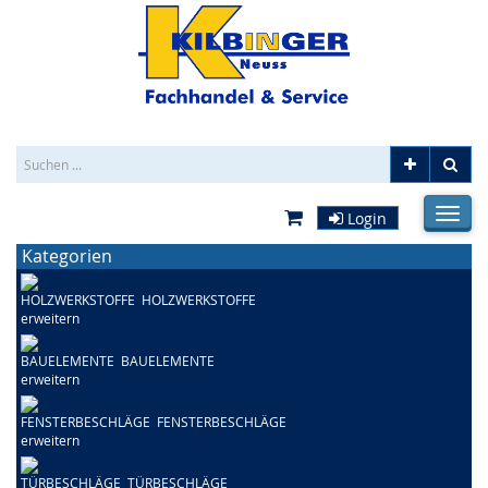
_SEARCHFIELDLBL
Erweitert
Los
fehlend
_CARTPREVIEWTOG
Login
_HAM
fehlend
fehlen
Kategorien
HOLZWERKSTOFFE
BAUELEMENTE
FENSTERBESCHLÄGE
TÜRBESCHLÄGE