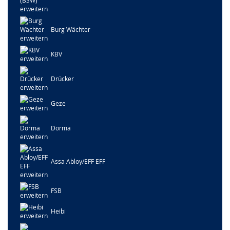
Burg Wächter
KBV
Drücker
Geze
Dorma
Assa Abloy/EFF EFF
FSB
Heibi