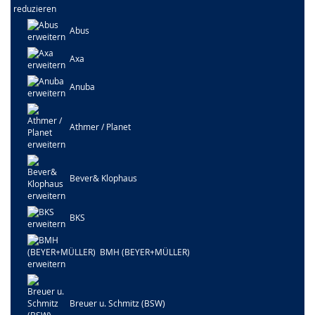
Abus
Axa
Anuba
Athmer / Planet
Bever& Klophaus
BKS
BMH (BEYER+MÜLLER)
Breuer u. Schmitz (BSW)