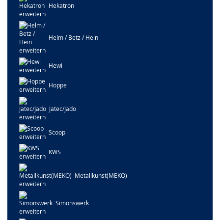
Hekatron
Helm / Betz / Hein
Hewi
Hoppe
Jatec/Jado
Scoop
KWS
Metallkunst(MEKO)
Simonswerk