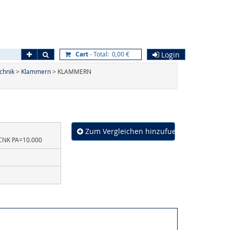
Erweiterte Suche
Los
Cart
- Total: 0,00 €
Login
chnik
>
Klammern
> KLAMMERN
Zum Vergleichen hinzufuegen
CNK PA=10.000