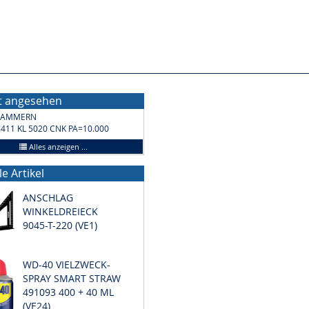
zt angesehen
LAMMERN
411 KL 5020 CNK PA=10.000
Alles anzeigen ...
le Artikel
ANSCHLAG
WINKELDREIECK
9045-T-220 (VE1)
WD-40 VIELZWECK-
SPRAY SMART STRAW
491093 400 + 40 ML
(VE24)