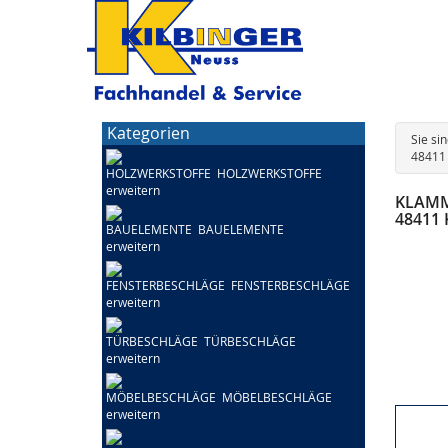
Kategorien
Sie si
48411
HOLZWERKSTOFFE
KLAM
48411 
BAUELEMENTE
FENSTERBESCHLÄGE
TÜRBESCHLÄGE
MÖBELBESCHLÄGE