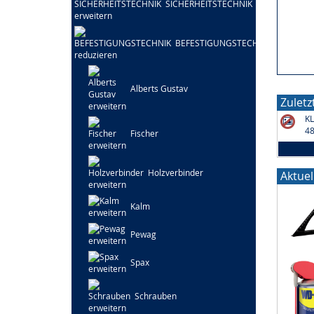
SICHERHEITSTECHNIK
BEFESTIGUNGSTECHNIK
Alberts Gustav
Zulet
K
48
Fischer
Holzverbinder
Aktuel
Kalm
Pewag
Spax
Schrauben