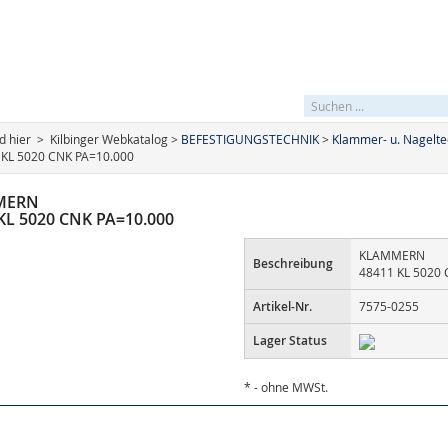
_SEARCHFIELDLBL
fehlend
nd hier > Kilbinger Webkatalog >
BEFESTIGUNGSTECHNIK
>
Klammer- u. Nagelte
 KL 5020 CNK PA=10.000
MERN
KL 5020 CNK PA=10.000
KLAMMERN
Beschreibung
48411 KL 5020 
Artikel-Nr.
7575-0255
Lager Status
* - ohne MWSt.