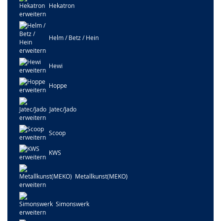
Hekatron
Helm / Betz / Hein
Hewi
Hoppe
Jatec/Jado
Scoop
KWS
Metallkunst(MEKO)
Simonswerk