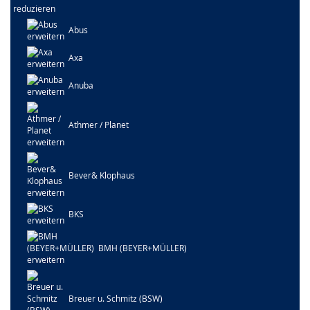
Abus
Axa
Anuba
Athmer / Planet
Bever& Klophaus
BKS
BMH (BEYER+MÜLLER)
Breuer u. Schmitz (BSW)