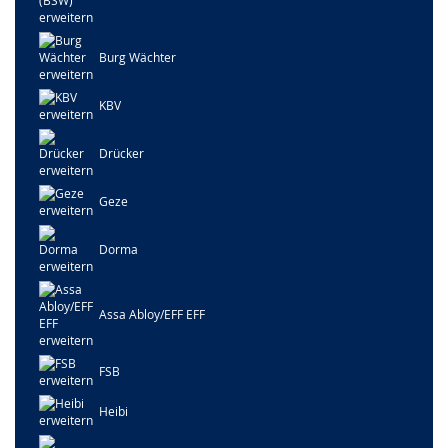
Burg Wächter
KBV
Drücker
Geze
Dorma
Assa Abloy/EFF EFF
FSB
Heibi