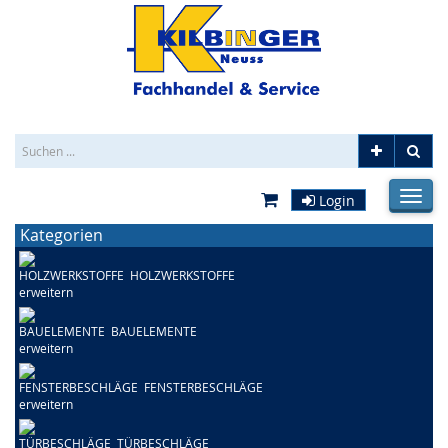
_SEARCHFIELDLBL
Erweitert
Los
fehlend
_CARTPREVIEWTOG
Login
_HAM
fehlend
fehlen
Kategorien
HOLZWERKSTOFFE
BAUELEMENTE
FENSTERBESCHLÄGE
TÜRBESCHLÄGE